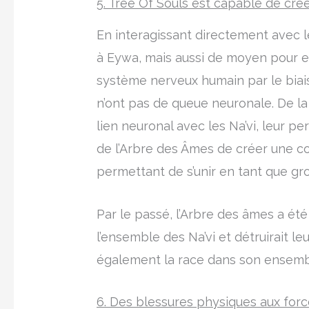
5. Tree Of Souls est capable de cré
En interagissant directement avec l
à Eywa, mais aussi de moyen pour ell
système nerveux humain par le biais
n’ont pas de queue neuronale. De la
lien neuronal avec les Na’vi, leur pe
de l’Arbre des Âmes de créer une con
permettant de s’unir en tant que gr
Par le passé, l’Arbre des âmes a ét
l’ensemble des Na’vi et détruirait leu
également la race dans son ensemb
6. Des blessures physiques aux forc