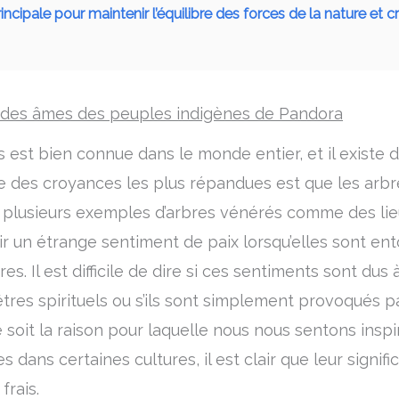
principale pour maintenir l’équilibre des forces de la nature et
re des âmes des peuples indigènes de Pandora
res est bien connue dans le monde entier, et il exis
une des croyances les plus répandues est que les arb
ste plusieurs exemples d’arbres vénérés comme des li
r un étrange sentiment de paix lorsqu’elles sont ent
es. Il est difficile de dire si ces sentiments sont du
êtres spirituels ou s’ils sont simplement provoqués 
oit la raison pour laquelle nous nous sentons inspir
ans certaines cultures, il est clair que leur signific
frais.