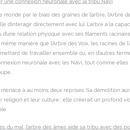
er une connexion neuronale avec la tribu Na’vi
e monde par le biais des graines de l’arbre, l’Arbre
e d’interagir directement avec lui. L’arbre a la cap
 d’une relation physique avec ses filaments racinai
 même manière que l’Arbre des Voix, les racines de l
rmettant de travailler ensemble ou, en d’autres terme
nexion neuronale avec les Na’vi, tout comme elles l’o
oupe.
é menacé à au moins deux reprises. Sa démolition aura
r religion et leur culture ; elle créerait un profond vid
le.
es du mal, l’arbre des âmes aide sa tribu avec des p