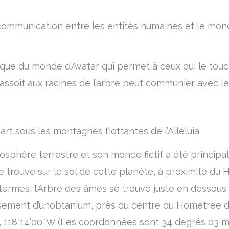
 communication entre les entités humaines et le mond
ique du monde d’Avatar qui permet à ceux qui le to
assoit aux racines de l’arbre peut communier avec les 
art sous les montagnes flottantes de l’Alléluia
mosphère terrestre et son monde fictif a été principa
 trouve sur le sol de cette planète, à proximité du
 termes, l’Arbre des âmes se trouve juste en dessou
sement d’unobtanium, près du centre du Hometree du 
N, 118°14’00″W (Les coordonnées sont 34 degrés 03 m