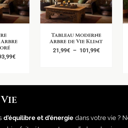
Plage
Plage
re
Tableau Moderne
de
de
 Arbre
Arbre de Vie Klimt
prix :
prix :
Doré
21,99
€
–
101,99
€
26,99€
21,99€
93,99
€
à
à
93,99€
101,99€
 Vie
us
d’équilibre et d’énergie
dans votre vie ? N