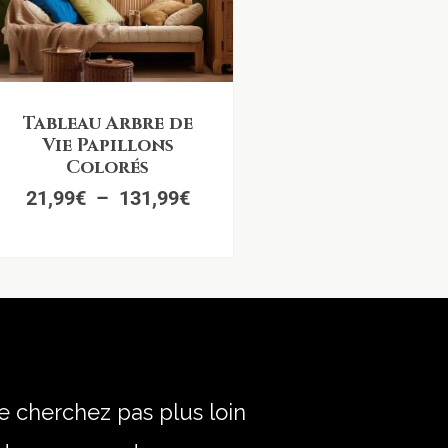
Plage
Tableau Arbre de
de
Vie Papillons
prix :
Colorés
21,99€
21,99
€
–
131,99
€
à
131,99€
e cherchez pas plus loin