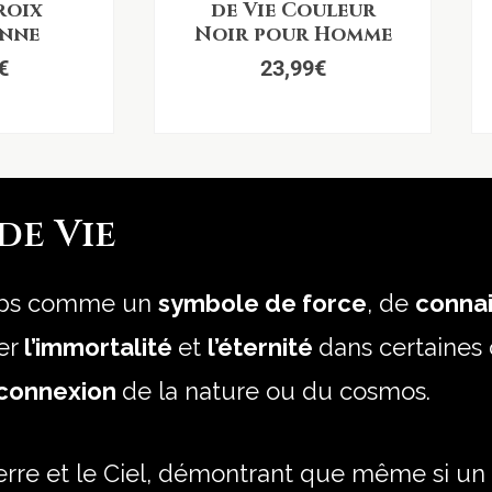
roix
de Vie Couleur
enne
Noir pour Homme
€
23,99
€
de Vie
emps comme un
symbole de force
, de
conna
ter
l’immortalité
et
l’éternité
dans certaines 
erconnexion
de la nature ou du cosmos.
 la Terre et le Ciel, démontrant que même si 