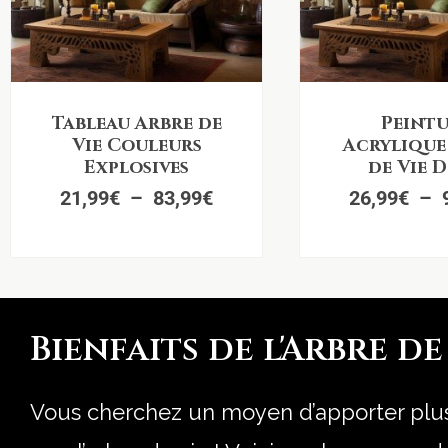
Plage
Tableau Arbre de
Peintu
de
Vie Couleurs
Acrylique
prix :
Explosives
de Vie 
21,99€
21,99
€
–
83,99
€
26,99
€
–
à
83,99€
Bienfaits de l'Arbre de
Vous cherchez un moyen d’apporter pl