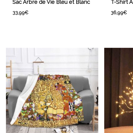
Sac Arbre de Vie Bleu et Blanc
T-Shirt 
33,99
€
36,99
€
Plage
de
prix :
53,99€
à
88,99€