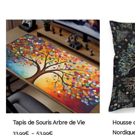
Plage
de
prix :
33,99€
à
53,99€
Tapis de Souris Arbre de Vie
Housse d
Nordiqu
33,99
€
–
53,99
€