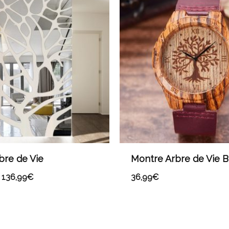
prix :
71,99€
à
136,99€
rbre de Vie
Montre Arbre de Vie B
136,99
€
36,99
€