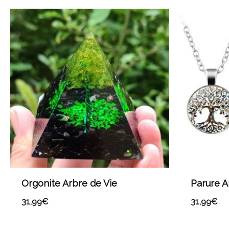
Orgonite Arbre de Vie
Parure A
31,99
€
31,99
€