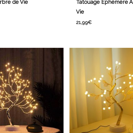
Arbre de Vie
Tatouage Éphémère A
Vie
21,99
€