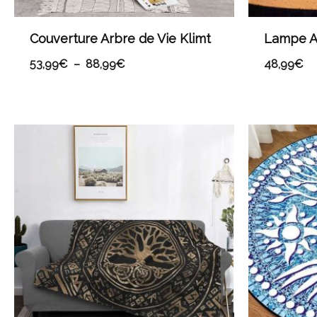
Couverture Arbre de Vie Klimt
Lampe A
53,99
€
–
88,99
€
48,99
€
Plage
de
prix :
53,99€
à
88,99€