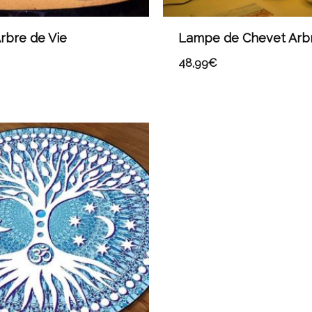
rbre de Vie
Lampe de Chevet Arbr
48,99
€
Plage
de
prix :
21,99€
à
96,99€