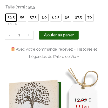
Taille (mm)
: 52,5
52,5
55
57,5
60
62,5
65
67,5
70
EFFACER
-
+
Ajouter au panier
Avec votre commande, recevez « Histoires et
Légendes de l’Arbre de Vie »