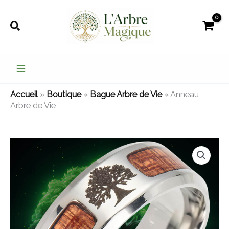
Aller
au
Rechercher
contenu
Accueil
»
Boutique
»
Bague Arbre de Vie
»
Anneau
Arbre de Vie
quantité
de
Anneau
Arbre
de
Vie