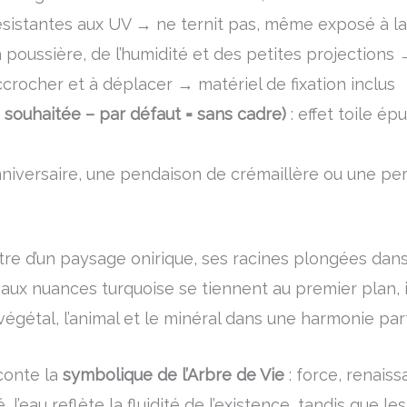
ésistantes aux UV → ne ternit pas, même exposé à la
a poussière, de l’humidité et des petites projections
accrocher et à déplacer → matériel de fixation inclus
e souhaitée – par défaut = sans cadre)
: effet toile é
nniversaire, une pendaison de crémaillère ou une per
re d’un paysage onirique, ses racines plongées dans 
ux nuances turquoise se tiennent au premier plan, inca
égétal, l’animal et le minéral dans une harmonie parf
conte la
symbolique de l’Arbre de Vie
: force, renaiss
, l’eau reflète la fluidité de l’existence, tandis que 