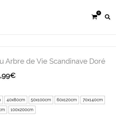
Rec
u Arbre de Vie Scandinave Doré
Plage
,99
€
de
prix :
m
40x80cm
50x100cm
60x120cm
70x140cm
21,99€
cm
100x200cm
à