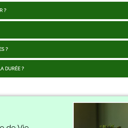
R ?
S ?
A DURÉE ?
e de Vie