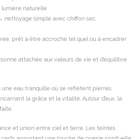
 lumière naturelle
 → nettoyage simple avec chiffon sec
purée, prêt à être accroché tel quel ou à encadrer
sonne attachée aux valeurs de vie et d’équilibre
une eau tranquille où se reflètent pierres
rnant la grâce et la vitalité. Autour d’eux, la
aite.
ance et union entre ciel et terre. Les teintes
les cerfs apportent une touche de poésie spirituelle.