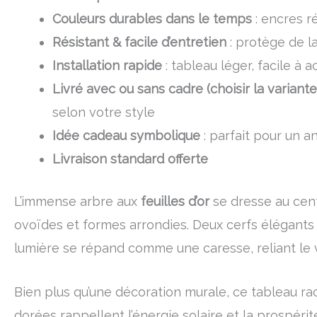
Couleurs durables dans le temps
: encres r
Résistant & facile d’entretien
: protège de l
Installation rapide
: tableau léger, facile à 
Livré avec ou sans cadre (choisir la variant
selon votre style
Idée cadeau symbolique
: parfait pour un a
Livraison standard offerte
L’immense arbre aux
feuilles d’or
se dresse au cent
ovoïdes et formes arrondies. Deux cerfs élégants a
lumière se répand comme une caresse, reliant le v
Bien plus qu’une décoration murale, ce tableau ra
dorées rappellent l’énergie solaire et la prospérité