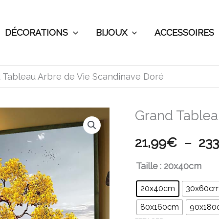
DÉCORATIONS
BIJOUX
ACCESSOIRES
 Tableau Arbre de Vie Scandinave Doré
Grand Tablea
quantité
de
21,99
€
–
233
Grand
Tableau
Taille
: 20x40cm
Arbre
20x40cm
30x60c
de
80x160cm
90x180
Vie