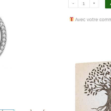
-
+
Rose
Plaqué
Avec votre comma