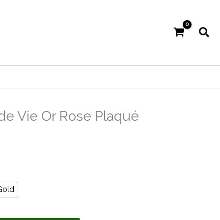
Rec
 de Vie Or Rose Plaqué
Gold