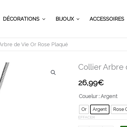
DÉCORATIONS
BIJOUX
ACCESSOIRES
 Arbre de Vie Or Rose Plaqué
Collier Arbre
quantité
de
26,99
€
Collier
Arbre
Couelur
: Argent
de
Or
Argent
Rose 
Vie
EFFACER
Or