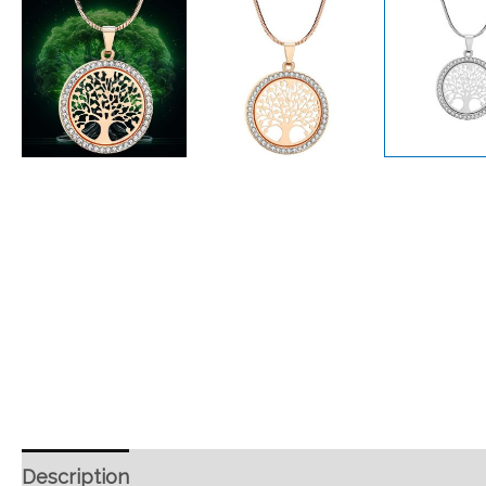
Description
Retour et Livraison
SAV Français