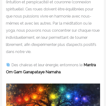
(intuition et perspicacité) et couronne (connexion
spirituelle). Ces roues doivent être équilibrées pour
que nous puissions vivre en harmonie avec nous-
mêmes et avec les autres. Par la méditation ou le
yoga, nous pouvons nous concentrer sur chaque roue
individuellement, en leur permettant de tourner
librement, afin d’expérimenter plus d’aspects positifs
dans notre vie.
Des chakras et leur énergie, entonnons le
Mantra
Om Gam Ganapataye Namaha
.