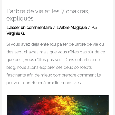
L’arbre de vie et les 7 chakras,
expliqués
Laisser un commentaire
/
L'Arbre Magique
/ Par
Virginie G.
Si vous avez déjà entendu parler de l’arbre de vie ou
des sept chakras mais que vous n’êtes pas sûr de ce
que c’est, vous n’êtes pas seul. Dans cet article de
blog, nous allons explorer ces deux concepts
fascinants afin de mieux comprendre comment ils
peuvent contribuer à améliorer nos vies.