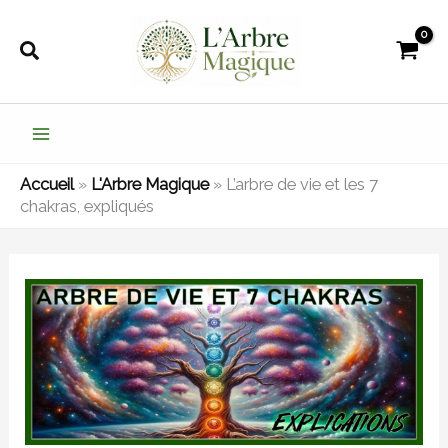
Aller
au
Rechercher
contenu
Accueil
»
L'Arbre Magique
»
L’arbre de vie et les 7
chakras, expliqués