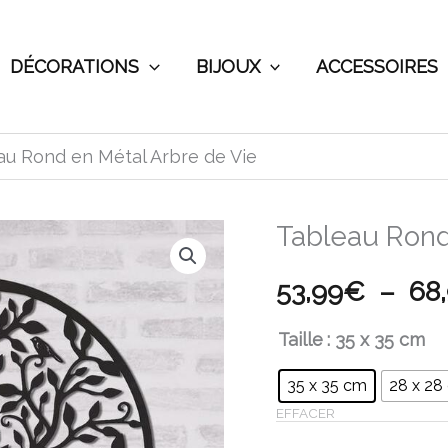
DÉCORATIONS
BIJOUX
ACCESSOIRES
au Rond en Métal Arbre de Vie
Tableau Rond
quantité
de
53,99
€
–
68
Tableau
Rond
Taille
: 35 x 35 cm
en
35 x 35 cm
28 x 28
Métal
EFFACER
Arbre