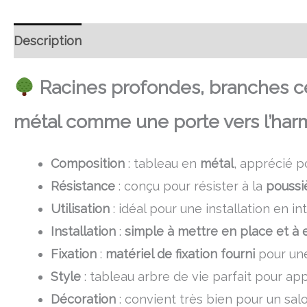
Description
Retour et Livraison
SAV Français
Racines profondes, branches céle
métal comme une porte vers l’harm
Composition
: tableau en
métal
, apprécié p
Résistance
: conçu pour résister à la
poussi
Utilisation
: idéal pour une installation en 
Installation
:
simple à mettre en place et à 
Fixation
:
matériel de fixation fourni
pour une
Style
: tableau arbre de vie parfait pour a
Décoration
: convient très bien pour un sal