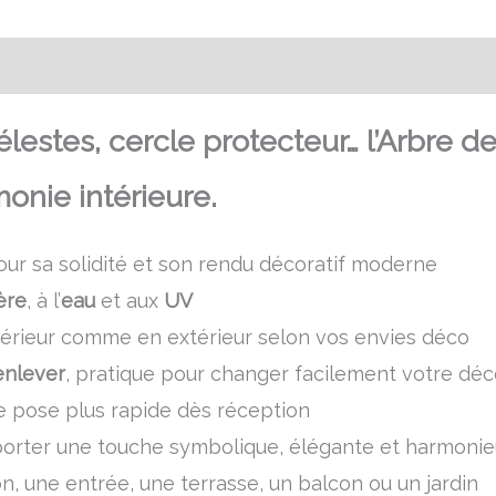
Transaction sécurisée
FAQ
Avis
stes, cercle protecteur… l’Arbre de V
onie intérieure.
our sa solidité et son rendu décoratif moderne
ère
, à l’
eau
et aux
UV
intérieur comme en extérieur selon vos envies déco
enlever
, pratique pour changer facilement votre déc
 pose plus rapide dès réception
pporter une touche symbolique, élégante et harmoni
on, une entrée, une terrasse, un balcon ou un jardin