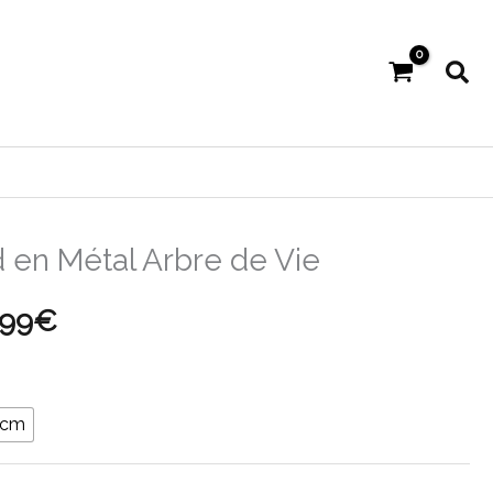
Rec
 en Métal Arbre de Vie
Plage
,99
€
de
prix :
 cm
53,99€
à