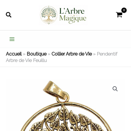
Aller
au
Rechercher
contenu
Accueil
»
Boutique
»
Collier Arbre de Vie
»
Pendentif
Arbre de Vie Feuillu
quantité
de
Pendentif
Arbre
de
Vie