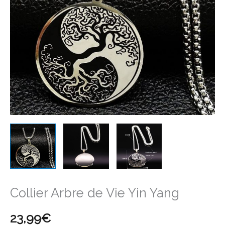
Yin
Yang
Collier Arbre de Vie Yin Yang
23,99
€