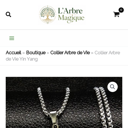
Aller
au
Rechercher
contenu
Accueil
»
Boutique
»
Collier Arbre de Vie
»
Collier Arbre
de Vie Yin Yang
quantité
de
Collier
Arbre
de
Vie