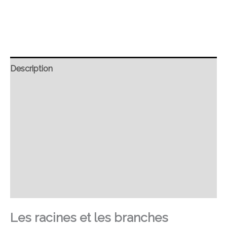
Description
Retour et Livraison
SAV Français
Transaction sécurisée
FAQ
Avis
Les racines et les branches