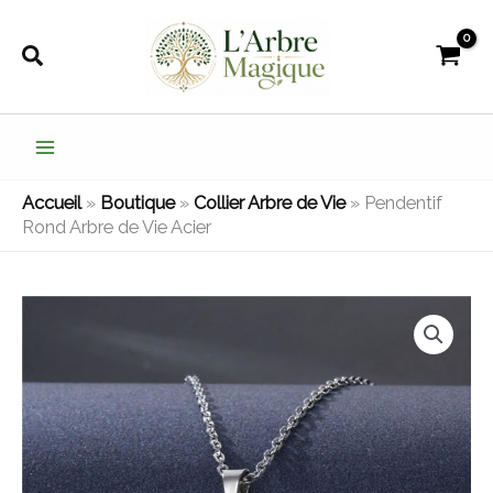
Aller
au
Rechercher
contenu
Accueil
»
Boutique
»
Collier Arbre de Vie
»
Pendentif
Rond Arbre de Vie Acier
quantité
de
Pendentif
Rond
Arbre
de