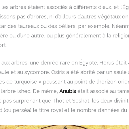
les arbres étaient associés à différents dieux, et l’É
ssons pas d’arbres, ni d’ailleurs d’autres végétaux e
star des taureaux ou des béliers, par exemple. Néanmo
ère ou d’une autre, ou plus généralement à la religi
rt.
 aux arbres, une denrée rare en Égypte. Horus était as
ule et au sycomore. Osiris a été abrité par un saule 
 de turquoise » poussant au point de l’horizon orien
 l’arbre ished. De même,
Anubis
était associé au tama
c pas surprenant que Thot et Seshat, les deux divinité
shed (ou perséa) le titre royal et le nombre d’années d