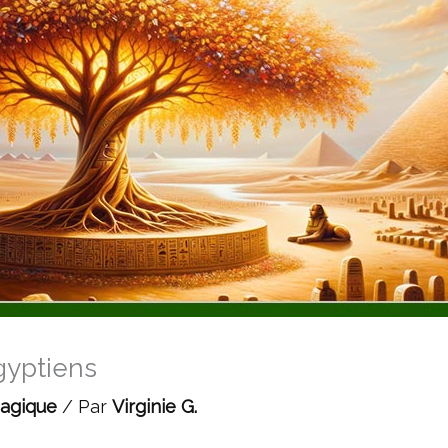
gyptiens
Magique
/ Par
Virginie G.