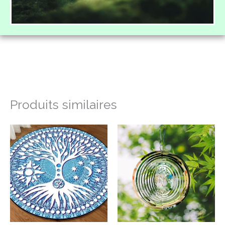
Produits similaires
Plage
de
prix :
21,99€
à
96,99€