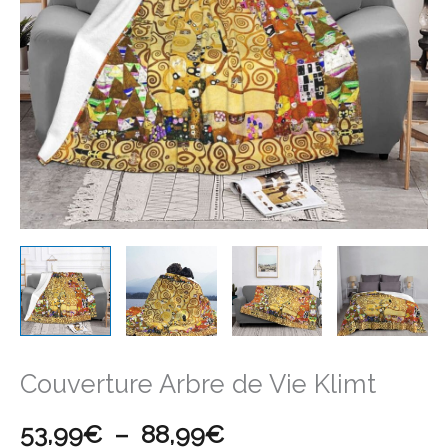
Klimt
à
88,99€
Couverture Arbre de Vie Klimt
53,99
€
–
88,99
€