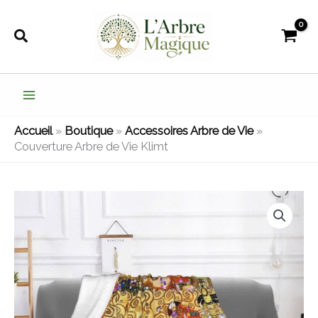
Aller
au
Rechercher
contenu
Accueil
»
Boutique
»
Accessoires Arbre de Vie
»
Couverture Arbre de Vie Klimt
quantité
Plage
de
de
Couverture
Arbre
prix :
de
53,99€
Vie