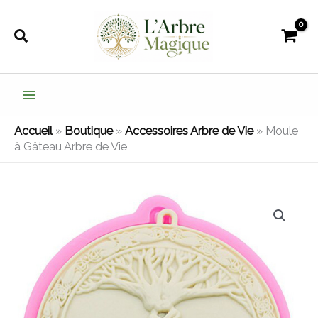
Aller
au
Rechercher
contenu
Accueil
»
Boutique
»
Accessoires Arbre de Vie
»
Moule
à Gâteau Arbre de Vie
quantité
de
Moule
à
Gâteau
Arbre