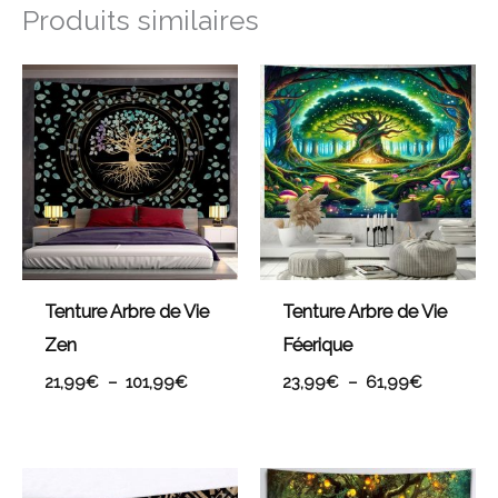
Produits similaires
Plage
Plage
de
de
prix :
prix :
21,99€
23,99€
à
à
101,99€
61,99€
Tenture Arbre de Vie
Tenture Arbre de Vie
Zen
Féerique
21,99
€
–
101,99
€
23,99
€
–
61,99
€
Plage
Plage