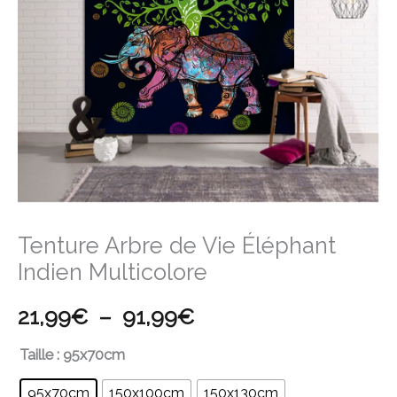
Éléphant
à
Indien
91,99€
Multicolore
Tenture Arbre de Vie Éléphant
Indien Multicolore
21,99
€
–
91,99
€
Taille
: 95x70cm
95x70cm
150x100cm
150x130cm