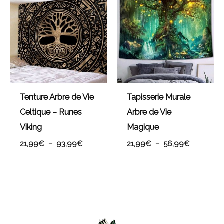
de
de
prix :
prix :
21,99€
21,99€
à
à
93,99€
56,99€
Tenture Arbre de Vie
Tapisserie Murale
Celtique – Runes
Arbre de Vie
Viking
Magique
21,99
€
–
93,99
€
21,99
€
–
56,99
€