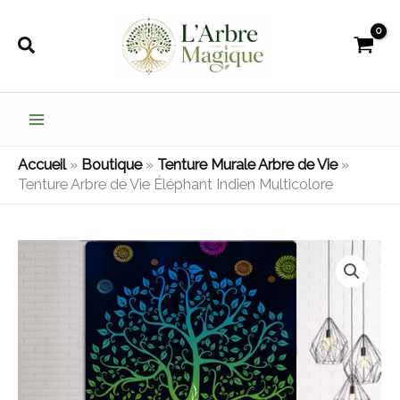
Aller
au
Rechercher
contenu
Accueil
»
Boutique
»
Tenture Murale Arbre de Vie
»
Tenture Arbre de Vie Éléphant Indien Multicolore
quantité
Plage
de
de
Tenture
Arbre
prix :
de
21,99€
Vie