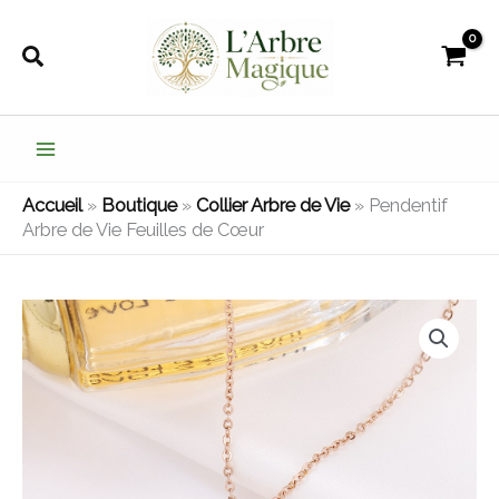
Aller
au
Rechercher
contenu
Accueil
»
Boutique
»
Collier Arbre de Vie
»
Pendentif
Arbre de Vie Feuilles de Cœur
quantité
de
Pendentif
Arbre
de
Vie