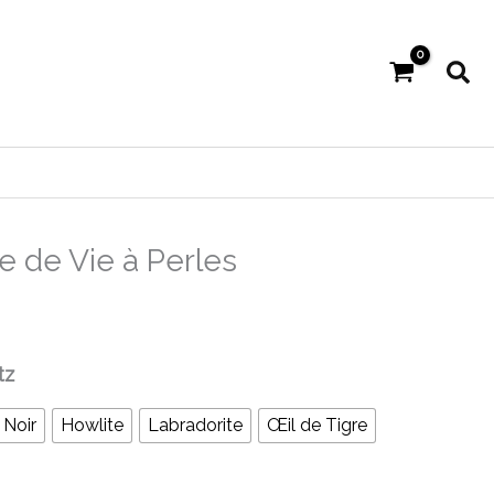
Rec
e de Vie à Perles
tz
 Noir
Howlite
Labradorite
Œil de Tigre