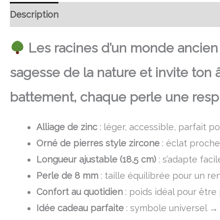
Description
Retour et Livraison
SAV Français
Les racines d’un monde ancien s
sagesse de la nature et invite ton
battement, chaque perle une respira
Alliage de zinc
: léger, accessible, parfait 
Orné de pierres style zircone
: éclat proche 
Longueur ajustable (18,5 cm)
: s’adapte faci
Perle de 8 mm
: taille équilibrée pour un 
Confort au quotidien
: poids idéal pour être
Idée cadeau parfaite
: symbole universel → 