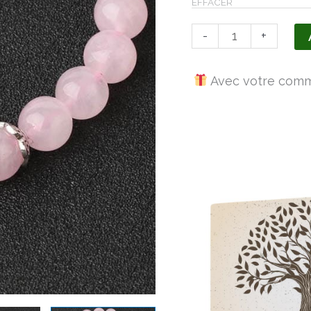
EFFACER
Perles
-
+
Avec votre comma