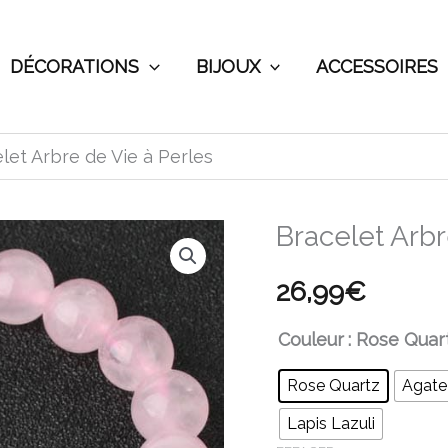
DÉCORATIONS
BIJOUX
ACCESSOIRES
let Arbre de Vie à Perles
Bracelet Arbr
quantité
de
26,99
€
Bracelet
Arbre
Couleur
: Rose Quar
de
Rose Quartz
Agate
Vie
Lapis Lazuli
à