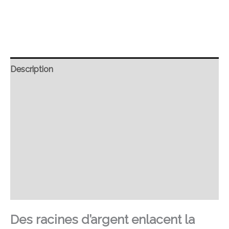
Description
Retour et Livraison
SAV Français
Transaction sécurisée
FAQ
Avis
Des racines d’argent enlacent la