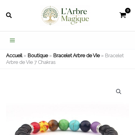
Aller
au
Rechercher
contenu
Accueil
»
Boutique
»
Bracelet Arbre de Vie
»
Bracelet
Arbre de Vie 7 Chakras
quantité
de
Bracelet
Arbre
de
Vie