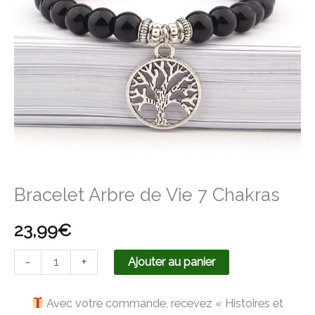
7
Chakras
Bracelet Arbre de Vie 7 Chakras
23,99
€
-
+
Ajouter au panier
Avec votre commande, recevez « Histoires et