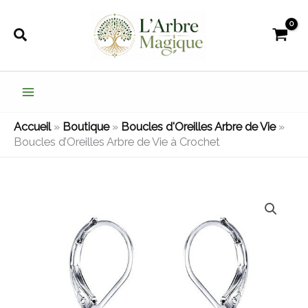
Aller
au
Rechercher
contenu
Accueil
»
Boutique
»
Boucles d'Oreilles Arbre de Vie
»
Boucles d’Oreilles Arbre de Vie à Crochet
quantité
de
Boucles
d'Oreilles
Arbre
de