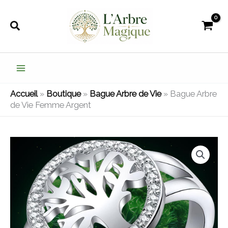
Aller
au
Rechercher
contenu
Accueil
»
Boutique
»
Bague Arbre de Vie
»
Bague Arbre
de Vie Femme Argent
quantité
de
Bague
Arbre
de
Vie