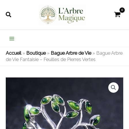
Aller
au
Rechercher
contenu
Accueil
»
Boutique
»
Bague Arbre de Vie
»
Bague Arbre
de Vie Fantaisie – Feuilles de Pierres Vertes
quantité
de
Bague
Arbre
de
Vie