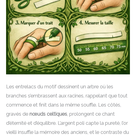
Les entrelacs du motif dessinent un arbre où les
branches s’embrassent aux racines, rappelant que tout
commence et finit dans le même souffle. Les côtés,
gravés de
nœuds celtiques
, prolongent ce chant
d’éternité et d’équilibre. L’argent poli capte la pureté, l’or
vieilli insuffle la mémoire des anciens, et le contraste du