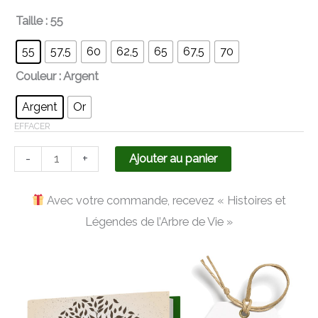
Taille
: 55
55
57,5
60
62,5
65
67,5
70
Couleur
: Argent
Argent
Or
EFFACER
-
+
Ajouter au panier
Avec votre commande, recevez « Histoires et
Légendes de l’Arbre de Vie »