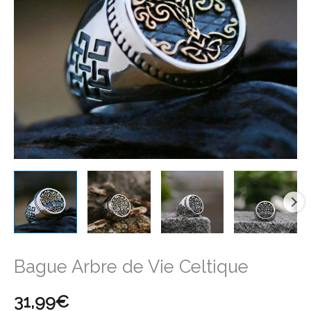
Celtique
Bague Arbre de Vie Celtique
31,99
€