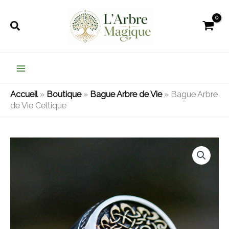
Aller
au
Rechercher
contenu
Accueil
»
Boutique
»
Bague Arbre de Vie
»
Bague Arbre
de Vie Celtique
quantité
de
Bague
Arbre
de
Vie